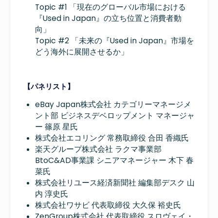
Topic #1 「現在のグローバル市場における
『Used in Japan』の立ち位置と消費者動
向」
Topic #2 「未来の『Used in Japan』市場を
どう海外に展開させるか」
【パネリスト】
eBay Japan株式会社 カテゴリーマネージメ
ント部 ビジネスデベロップメント マネージャ
ー 篠原 星氏
株式会社エコリング 常務取締役 合田 香織氏
楽天グループ株式会社 ラクマ事業部
BtoC&AD事業課 シニアマネージャー 木下 春
菜氏
株式会社リユース経済新聞社 編集部デスク 山
内 淳史氏
株式会社ワサビ 代表取締役 大久保 裕史氏
ZenGroup株式会社 代表取締役 スロヴェイ・