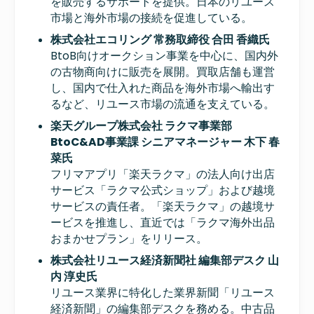
を販売するサポートを提供。日本のリユース
市場と海外市場の接続を促進している。
株式会社エコリング 常務取締役 合田 香織氏
BtoB向けオークション事業を中心に、国内外
の古物商向けに販売を展開。買取店舗も運営
し、国内で仕入れた商品を海外市場へ輸出す
るなど、リユース市場の流通を支えている。
楽天グループ株式会社 ラクマ事業部
BtoC&AD事業課 シニアマネージャー 木下 春
菜氏
フリマアプリ「楽天ラクマ」の法人向け出店
サービス「ラクマ公式ショップ」および越境
サービスの責任者。「楽天ラクマ」の越境サ
ービスを推進し、直近では「ラクマ海外出品
おまかせプラン」をリリース。
株式会社リユース経済新聞社 編集部デスク 山
内 淳史氏
リユース業界に特化した業界新聞「リユース
経済新聞」の編集部デスクを務める。中古品