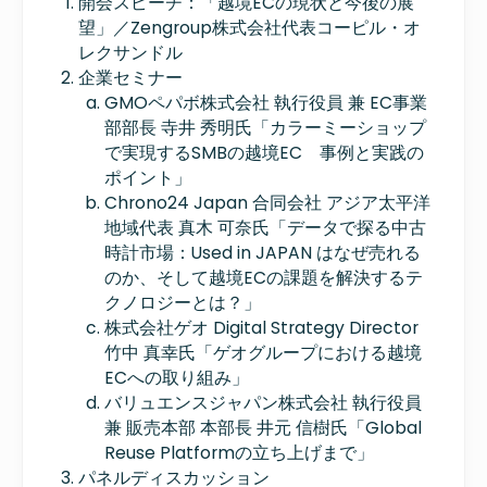
開会スピーチ：「越境ECの現状と今後の展
望」／Zengroup株式会社代表コーピル・オ
レクサンドル
企業セミナー
GMOペパボ株式会社 執行役員 兼 EC事業
部部長 寺井 秀明氏
「カラーミーショップ
で実現するSMBの越境EC 事例と実践の
ポイント」
Chrono24 Japan 合同会社 アジア太平洋
地域代表 真木 可奈氏
「データで探る中古
時計市場：Used in JAPAN はなぜ売れる
のか、そして越境ECの課題を解決するテ
クノロジーとは？」
株式会社ゲオ Digital Strategy Director
竹中 真幸氏
「ゲオグループにおける越境
ECへの取り組み」
バリュエンスジャパン株式会社 執行役員
兼 販売本部 本部長 井元 信樹氏
「Global
Reuse Platformの立ち上げまで」
パネルディスカッション