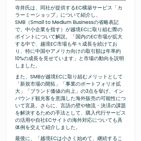
寺井氏は、同社が提供するEC構築サービス「カ
ラーミーショップ」について紹介し、
SMB（Small to Medium Businessの省略表記
で、中小企業を指す）が越境ECに取り組む際の
ポイントについて解説。「国内のEC市場が拡大
する中で、越境EC市場も年々成長を続けてお
り、特に中国やアメリカ向けの取引額は年率約
10%の成長を見せています」と市場の動向を説明
しました。
また、SMBが越境ECに取り組むメリットとして
「新規市場の開拓」「事業のポートフォリオ拡
大」「ブランド価値の向上」の3点を挙げ、イン
バウンド観光客を意識した海外販売の可能性につ
いて言及。さらに、言語の壁や物流・決済の課題
を解決するための手法として、購入代行サービス
の活用や自社ECサイトの海外対応についても具
体例を交えて紹介しました。
最後に、「越境ECは小さく始めて、継続するこ