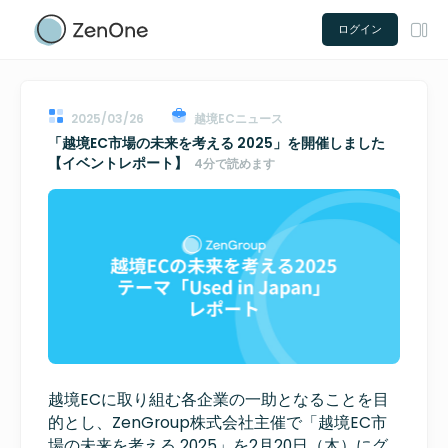
ログイン
2025/03/26
越境ECニュース
「越境EC市場の未来を考える 2025」を開催しました
【イベントレポート】
4分で読めます
越境
EC
に取り組む各企業の一助となることを目
的とし、
ZenGroup
株式会社主催で「越境
EC
市
場の未来を考える 2025」を
2月20日（木）
にグ